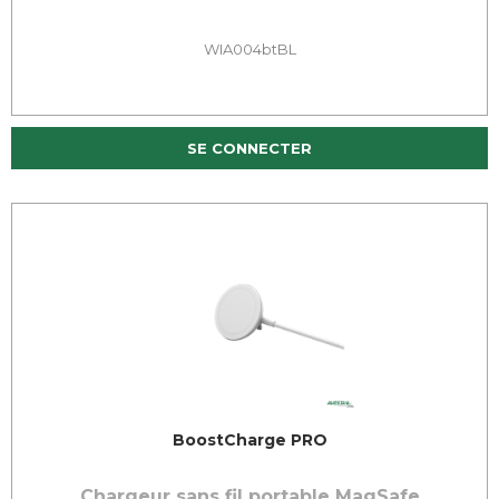
WIA004btBL
SE CONNECTER
BoostCharge PRO
Chargeur sans fil portable MagSafe