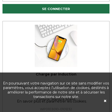
SE CONNECTER
Charge par induction
En poursuivant votre navigation sur ce site sans modifier vos
Einova - Chargeur en pierre sans fil
paramètres, vous acceptez l'utilisation de cookies, destinés à
améliorer la performance de notre site et à sécuriser les
transactions sur notre site.
Coloris: Marbre blanc
En savoir plus et paramétrer les cookies.
WP0103010-0101232