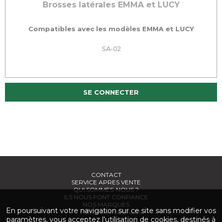
Brosses latérales EMMA et LUCY
Compatibles avec les modèles EMMA et LUCY
SA-02
SE CONNECTER
CONTACT
SERVICE APRES VENTE
QUI SOMMES-NOUS ?
ILS NOUS FONT CONFIANCE
NOS MARQUES
En poursuivant votre navigation sur ce site sans modifier vos
MENTIONS LÉGALES
paramètres, vous acceptez l'utilisation de cookies, destinés à