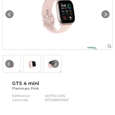
GTS 4 mini
Flamingo Pink
Référence :
W2176OV6N
Gencode :
6972596105183