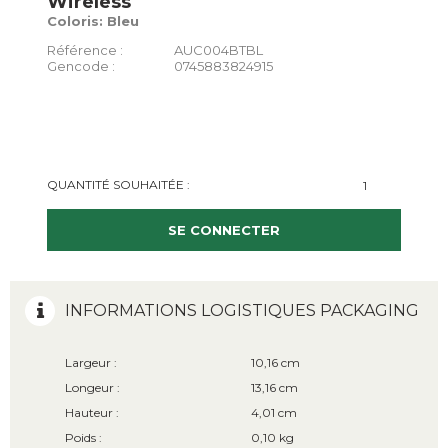
Wireless
Coloris: Bleu
Référence :
AUC004BTBL
Gencode :
0745883824915
QUANTITÉ SOUHAITÉE :
SE CONNECTER
INFORMATIONS LOGISTIQUES PACKAGING
Largeur :
10,16 cm
Longeur :
13,16 cm
Hauteur :
4,01 cm
Poids :
0,10 kg