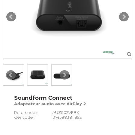
Soundform Connect
Adaptateur audio avec AirPlay 2
Référence :
AUZ002VFBK
Gencode :
0745883811892