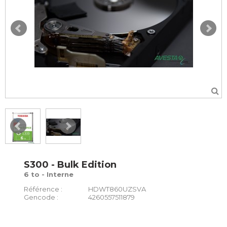
S300 - Bulk Edition
6 to - Interne
Référence :
HDWT860UZSVA
Gencode :
4260557511879