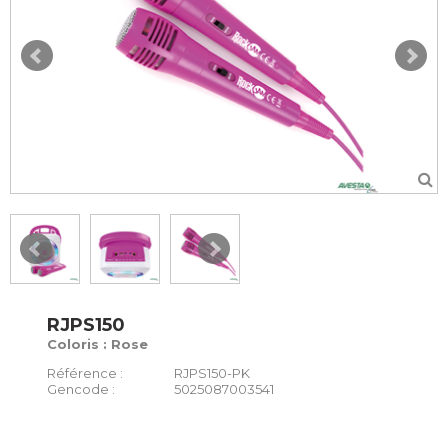
RJPS150
Coloris : Rose
Référence :
RJPS150-PK
Gencode :
5025087003541