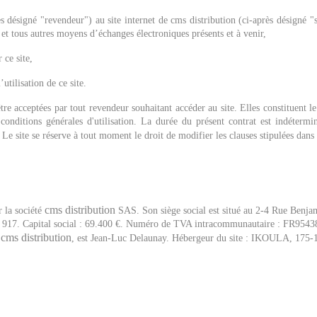
rès désigné "revendeur") au site internet de cms distribution (ci-après désigné 
r et tous autres moyens d’échanges électroniques présents et à venir,
 ce site,
utilisation de ce site.
tre acceptées par tout revendeur souhaitant accéder au site. Elles constituent le
 conditions générales d'utilisation.
La durée du présent contrat est indétermin
 Le site se réserve à tout moment le droit de modifier les clauses stipulées dans 
cms distribution
ar la société
SAS. Son siège social est situé au 2-4 Rue Benja
 917. Capital social : 69.400 €. Numéro de TVA intracommunautaire : FR954
cms distribution
é
, est Jean-Luc Delaunay.
Hébergeur du site : IKOULA, 175-1