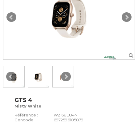
GTS 4
Misty White
Référence :
W2168EU4N
Gencode :
6972596105879