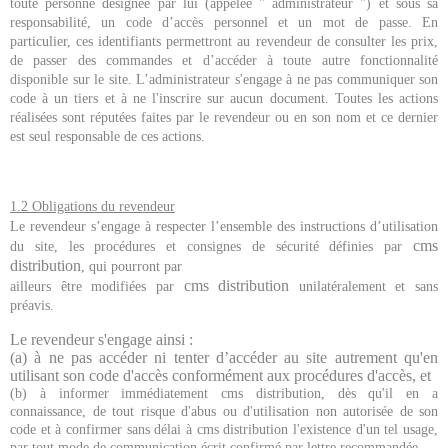
toute personne désignée par lui (appelée " administrateur ") et sous sa
responsabilité, un code d’accès personnel et un mot de passe. En
particulier, ces identifiants permettront au revendeur de consulter les prix,
de passer des commandes et d’accéder à toute autre fonctionnalité
disponible sur le site. L’administrateur s'engage à ne pas communiquer son
code à un tiers et à ne l'inscrire sur aucun document. Toutes les actions
réalisées sont réputées faites par le revendeur ou en son nom et ce dernier
est seul responsable de ces actions.
1.2 Obligations du revendeur
Le revendeur s’engage à respecter l’ensemble des instructions d’utilisation
cms
du site, les procédures et consignes de sécurité définies par
distribution
, qui pourront par
cms distribution
ailleurs être modifiées par
unilatéralement et sans
préavis.
Le revendeur s'engage ainsi :
(a) à ne pas accéder ni tenter d’accéder au site autrement qu'en
utilisant son code d'accès conformément aux procédures d'accès, et
(b) à informer immédiatement cms distribution, dès qu'il en a
connaissance, de tout risque d'abus ou d'utilisation non autorisée de son
code et à confirmer sans délai à cms distribution l'existence d'un tel usage,
par tout mode de communication écrit confirmé par lettre recommandée.