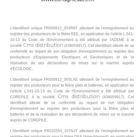
L'identifiant unique FR000812_054R8T
attestant de l'enregistrement au
registre des producteurs de la filière EEE, en application de l'article L.541-
10-13 du Code de l'Environnement a été attribué par l'ADEME à la
Cms distribution
société
(438059917). Cet identifiant atteste de sa
conformité au regard de son obligation d'enregistrement au registre des
producteurs d'Equipements Electriques et Electroniques et de la
réalisation de ses déclarations de mises sur le marché auprès
d'ECOLOGIC.
L'identifiant unique FR000812_06SLXE attestant de l'enregistrement au
registre des producteurs pour la filière piles et batteries, en application de
l'article L.541-10-13 du Code de l'Environnement a été attribué par
Cms distribution
COREPILE à la société
(438059917). Cet
identifiant atteste de sa conformité au regard de son obligation
d'enregistrement au registre des producteurs pour la filière piles et
batteries et de la réalisation de ses déclarations de mises sur le marché
auprès de COREPILE.
L'identifiant unique FR032554_107NJY attestant de l'enregistrement au
registre des producteurs pour la filière DEA (Ameublement), en application