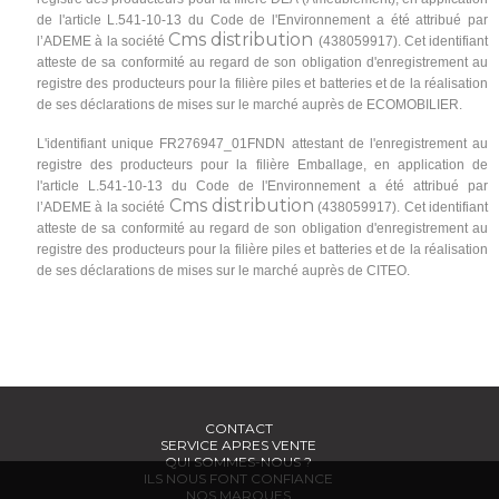
de l'article L.541-10-13 du Code de l'Environnement a été attribué par
Cms distribution
l’ADEME à la société
(438059917). Cet identifiant
atteste de sa conformité au regard de son obligation d'enregistrement au
registre des producteurs pour la filière piles et batteries et de la réalisation
de ses déclarations de mises sur le marché auprès de ECOMOBILIER.
L'identifiant unique FR276947_01FNDN attestant de l'enregistrement au
registre des producteurs pour la filière Emballage, en application de
l'article L.541-10-13 du Code de l'Environnement a été attribué par
Cms distribution
l’ADEME à la société
(438059917). Cet identifiant
atteste de sa conformité au regard de son obligation d'enregistrement au
registre des producteurs pour la filière piles et batteries et de la réalisation
de ses déclarations de mises sur le marché auprès de CITEO.
CONTACT
SERVICE APRES VENTE
QUI SOMMES-NOUS ?
ILS NOUS FONT CONFIANCE
NOS MARQUES