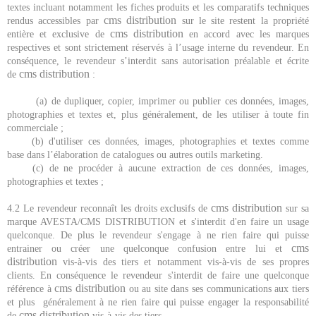
textes incluant notamment les fiches produits et les comparatifs techniques
cms distribution
rendus accessibles par
sur le site restent la propriété
cms distribution
entière et exclusive de
en accord avec les marques
respectives et sont strictement réservés à l’usage interne du revendeur. En
conséquence, le revendeur s’interdit sans autorisation préalable et écrite
cms distribution
de
:
(a) de dupliquer, copier, imprimer ou publier ces données, images,
photographies et textes et, plus généralement, de les utiliser à toute fin
commerciale ;
(b) d'utiliser ces données, images, photographies et textes comme
base dans l’élaboration de catalogues ou autres outils marketing.
(c) de ne procéder à aucune extraction de ces données, images,
photographies et textes ;
cms distribution
4.2 Le revendeur reconnaît les droits exclusifs de
sur sa
marque AVESTA/CMS DISTRIBUTION et s'interdit d'en faire un usage
quelconque. De plus le revendeur s'engage à ne rien faire qui puisse
cms
entrainer ou créer une quelconque confusion entre lui et
distribution
vis-à-vis des tiers et notamment vis-à-vis de ses propres
clients. En conséquence le revendeur s'interdit de faire une quelconque
cms distribution
référence à
ou au site dans ses communications aux tiers
et plus généralement à ne rien faire qui puisse engager la responsabilité
cms distribution
de
vis-à-vis des tiers.