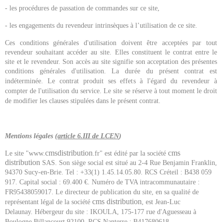
- les procédures de passation de commandes sur ce site,
- les engagements du revendeur intrinsèques à l’utilisation de ce site.
Ces conditions générales d'utilisation doivent être acceptées par tout
revendeur souhaitant accéder au site. Elles constituent le contrat entre le
site et le revendeur. Son accès au site signifie son acceptation des présentes
conditions générales d'utilisation.
La durée du présent contrat est
indéterminée. Le contrat produit ses effets à l'égard du revendeur à
compter de l'utilisation du service. Le site se réserve à tout moment le droit
de modifier les clauses stipulées dans le présent contrat.
Mentions légales (
article 6.III de LCEN
)
cmsdistribution
cms
Le site "www.
.fr" est édité par la société
distribution
SAS. Son siège social est situé au 2-4 Rue Benjamin Franklin,
94370 Sucy-en-Brie. Tel : +33(1) 1.45.14.05.80.
RCS Créteil : B438 059
917. Capital social : 69.400 €. Numéro de TVA intracommunautaire :
FR95438059017.
Le directeur de publication du site, en sa qualité de
cms distribution
représentant légal de la société
, est Jean-Luc
Delaunay.
Hébergeur du site : IKOULA, 175-177 rue d'Aguesseau à
Boulogne Billancourt 92100. RCS Nanterre : B417680618.