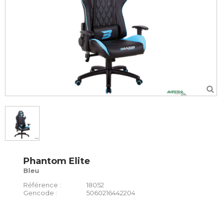
Phantom Elite
Bleu
Référence :
18052
Gencode :
5060216442204