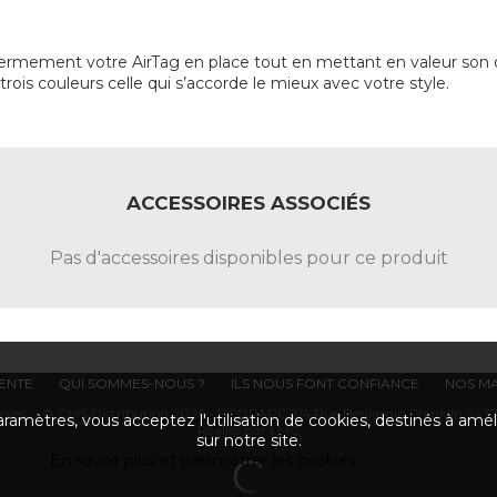
fermement votre AirTag en place tout en mettant en valeur son 
trois couleurs celle qui s’accorde le mieux avec votre style.
ACCESSOIRES ASSOCIÉS
Pas d'accessoires disponibles pour ce produit
VENTE
QUI SOMMES-NOUS ?
ILS NOUS FONT CONFIANCE
NOS M
éservés. © CMS Distribution 2026 - ECOPARC 2/4 Rue Benjamin Franklin 9437
ramètres, vous acceptez l'utilisation de cookies, destinés à améli
Réalisé par LMC
sur notre site.
En savoir plus et paramétrer les cookies.