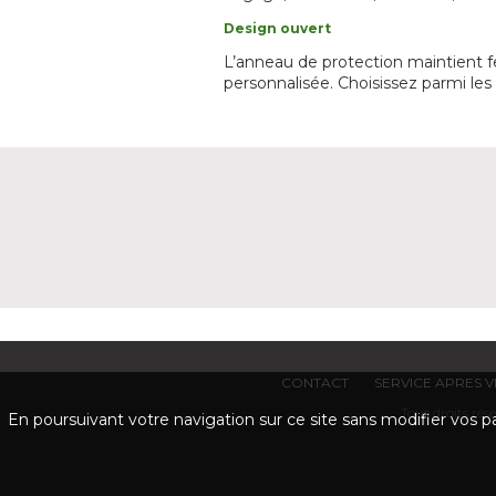
Design ouvert
L’anneau de protection maintient 
personnalisée. Choisissez parmi les 
CONTACT
SERVICE APRES 
Tous droits r
En poursuivant votre navigation sur ce site sans modifier vos pa