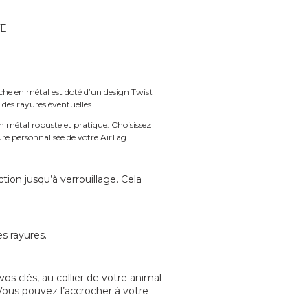
TE
ache en métal est doté d’un design Twist
des rayures éventuelles.
n métal robuste et pratique. Choisissez
ure personnalisée de votre AirTag.
ion jusqu’à verrouillage. Cela
s rayures.
s clés, au collier de votre animal
ous pouvez l’accrocher à votre