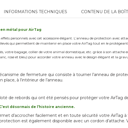
INFORMATIONS TECHNIQUES
CONTENU DE LA BOÎ
 en métal pour AirTag
s effets personnels avec cet accessoire élégant. L’anneau de protection avec att
élevés qui permettent de maintenir en place votre AirTag tout en le protégeant 
és, votre bagage, collier de votre animal domestique, etc. grâce à son attache e
blanc, rose et bleu) pour accorder votre anneau avec le design élégant et la grav
canisme de fermeture qui consiste à tourner l’anneau de protect
place, à l’intérieur de l’anneau.
doté de rebords qui ont été pensés pour protéger votre AirTag de
C’est désormais de l’histoire ancienne.
met d’accrocher facilement et en toute sécurité votre AirTag à vo
rotection est également disponible avec un cordon d’attache. V