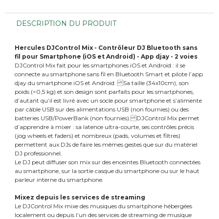
DESCRIPTION DU PRODUIT
Hercules DJControl Mix - Contrôleur DJ Bluetooth sans
fil pour Smartphone (iOS et Android) - App djay - 2 voies
DJControl Mix fait pour les smartphones iOS et Android : il se
connecte au smartphone sans fil en Bluetooth Smart et pilote l’app
djay du smartphone iOS et Android. Sa taille (34x10cm), son
poids (<0,5 kg) et son design sont parfaits pour les smartphones,
d’autant qu’il est livré avec un socle pour smartphone et s’alimente
par câble USB sur des alimentations USB (non fournies) ou des
batteries USB/PowerBank (non fournies). DJControl Mix permet
d’apprendre à mixer : sa latence ultra-courte, ses contrôles précis
(jog wheels et faders) et nombreux (pads, volumes et filtres)
permettent aux DJs de faire les mêmes gestes que sur du matériel
DJ professionnel.
Le DJ peut diffuser son mix sur des enceintes Bluetooth connectées
au smartphone, sur la sortie casque du smartphone ou sur le haut
parleur interne du smartphone.
Mixez depuis les services de streaming
Le DJControl Mix mixe des musiques du smartphone hébergées
localement ou depuis l’un des services de streaming de musique