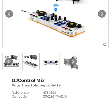
DJControl Mix
Pour Smartphone/tablette
Référence :
4780921
Gencode :
3362934746216