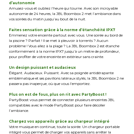
d’autonomie
Amusez-vous et oubliez l’heure qui tourne. Avec son incroyable
autonomie de 24 heures, la JBL Boombox 2 met l’ambiance dans
vos soirées du matin jusqu’au bout de la nuit.
Faites sensation grâce à la norme d’étanchéité IPX7
Emmenez votre enceinte partout avec vous. Une soirée au bord de
la piscine ? Parfait ! Il se met à pleuvoir à torrents ? Aucun
problème ! Vous allez à la plage ? La JBL Boombox 2 est étanche
conformément à la norme IPX7 jusqu’à un mètre de profondeur,
pour profiter de votre enceinte en extérieur sans crainte.
Un design puissant et audacieux
Élégant. Audacieux. Puissant. Avec sa poignée antidérapante
emblématique et ses pavillons latéraux stylés, la JBL Boombox 2 ne
passera pas inaperçue, où que vous l’emportiez.
Plus on est de fous, plus on rit avec PartyBoost !
PartyBoost vous permet de connecter plusieurs enceintes JBL
compatibles avec le mode PartyBoost pour faire décoller
l’ambiance.
Chargez vos appareils grâce au chargeur intégré
Votre musique en continue, toute la soirée. Un chargeur portable
intégré vous permet de charger vos appareils sans arrêter la