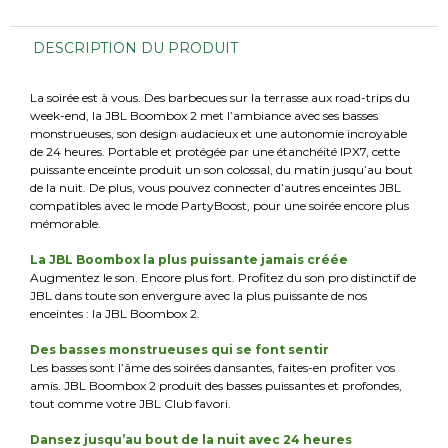
DESCRIPTION DU PRODUIT
La soirée est à vous. Des barbecues sur la terrasse aux road-trips du
week-end, la JBL Boombox 2 met l’ambiance avec ses basses
monstrueuses, son design audacieux et une autonomie incroyable
de 24 heures. Portable et protégée par une étanchéité IPX7, cette
puissante enceinte produit un son colossal, du matin jusqu’au bout
de la nuit. De plus, vous pouvez connecter d’autres enceintes JBL
compatibles avec le mode PartyBoost, pour une soirée encore plus
mémorable.
La JBL Boombox la plus puissante jamais créée
Augmentez le son. Encore plus fort. Profitez du son pro distinctif de
JBL dans toute son envergure avec la plus puissante de nos
enceintes : la JBL Boombox 2.
Des basses monstrueuses qui se font sentir
Les basses sont l’âme des soirées dansantes, faites-en profiter vos
amis. JBL Boombox 2 produit des basses puissantes et profondes,
tout comme votre JBL Club favori.
Dansez jusqu’au bout de la nuit avec 24 heures