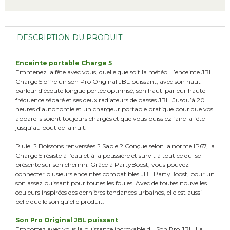
DESCRIPTION DU PRODUIT
Enceinte portable Charge 5
Emmenez la fête avec vous, quelle que soit la météo. L’enceinte JBL
Charge 5 offre un son Pro Original JBL puissant, avec son haut-
parleur d’écoute longue portée optimisé, son haut-parleur haute
fréquence séparé et ses deux radiateurs de basses JBL. Jusqu’à 20
heures d’autonomie et un chargeur portable pratique pour que vos
appareils soient toujours chargés et que vous puissiez faire la fête
jusqu’au bout de la nuit.
Pluie ? Boissons renversées ? Sable ? Conçue selon la norme IP67, la
Charge 5 résiste à l’eau et à la poussière et survit à tout ce qui se
présente sur son chemin. Grâce à PartyBoost, vous pouvez
connecter plusieurs enceintes compatibles JBL PartyBoost, pour un
son assez puissant pour toutes les foules. Avec de toutes nouvelles
couleurs inspirées des dernières tendances urbaines, elle est aussi
belle que le son qu’elle produit.
Son Pro Original JBL puissant
Emportez avec vous la puissance incroyable du Son Pro JBL. La