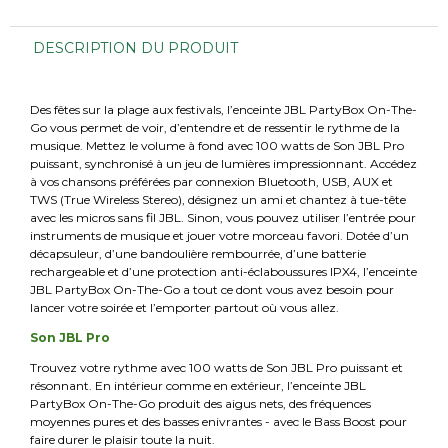
DESCRIPTION DU PRODUIT
Des fêtes sur la plage aux festivals, l’enceinte JBL PartyBox On-The-
Go vous permet de voir, d’entendre et de ressentir le rythme de la
musique. Mettez le volume à fond avec 100 watts de Son JBL Pro
puissant, synchronisé à un jeu de lumières impressionnant. Accédez
à vos chansons préférées par connexion Bluetooth, USB, AUX et
TWS (True Wireless Stereo), désignez un ami et chantez à tue-tête
avec les micros sans fil JBL. Sinon, vous pouvez utiliser l’entrée pour
instruments de musique et jouer votre morceau favori. Dotée d’un
décapsuleur, d’une bandoulière rembourrée, d’une batterie
rechargeable et d’une protection anti-éclaboussures IPX4, l’enceinte
JBL PartyBox On-The-Go a tout ce dont vous avez besoin pour
lancer votre soirée et l’emporter partout où vous allez.
Son JBL Pro
Trouvez votre rythme avec 100 watts de Son JBL Pro puissant et
résonnant. En intérieur comme en extérieur, l’enceinte JBL
PartyBox On-The-Go produit des aigus nets, des fréquences
moyennes pures et des basses enivrantes - avec le Bass Boost pour
faire durer le plaisir toute la nuit.