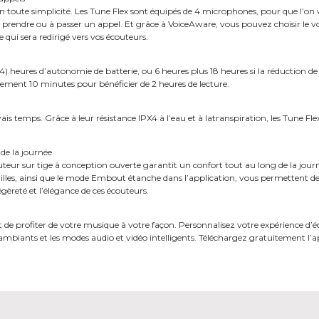
 en toute simplicité. Les Tune Flex sont équipés de 4 microphones, pour que l’o
à prendre ou à passer un appel. Et grâce à VoiceAware, vous pouvez choisir le v
qui sera redirigé vers vos écouteurs.
heures d’autonomie de batterie, ou 6 heures plus 18 heures si la réduction de 
ent 10 minutes pour bénéficier de 2 heures de lecture.
is temps. Grâce à leur résistance IPX4 à l’eau et à latranspiration, les Tune Fl
de la journée
teur sur tige à conception ouverte garantit un confort tout au long de la jour
les, ainsi que le mode Embout étanche dans l’application, vous permettent de
reté et l’élégance de ces écouteurs.
e profiter de votre musique à votre façon. Personnalisez votre expérience d’éc
 ambiants et les modes audio et vidéo intelligents. Téléchargez gratuitement l’