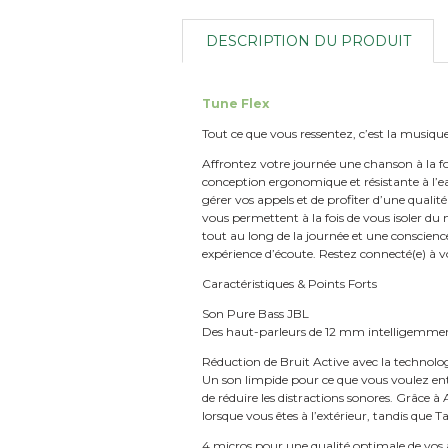
DESCRIPTION DU PRODUIT
Tune Flex
Tout ce que vous ressentez, c’est la musiqu
Affrontez votre journée une chanson à la fo
conception ergonomique et résistante à l’e
gérer vos appels et de profiter d’une quali
vous permettent à la fois de vous isoler du
tout au long de la journée et une conscien
expérience d’écoute. Restez connecté(e) à 
Caractéristiques & Points Forts
Son Pure Bass JBL
Des haut-parleurs de 12 mm intelligemment
Réduction de Bruit Active avec la technol
Un son limpide pour ce que vous voulez ent
de réduire les distractions sonores. Grâce
lorsque vous êtes à l’extérieur, tandis que 
4 micros pour une qualité optimale de vos 