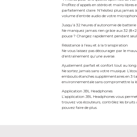
Profitez d’appels en stéréo et mains libres
parfaitement claire. N’hésitez plus jamais 
volume d’entrée audio de votre microphone 
Jusqu’à 32 heures d’autonomie de batterie
Ne manquez jamais rien grâce aux 32 (8+24) 
pouce ? Chargez rapidement pendant seulem
Résistance à l’eau et à la transpiration
Ne vous laissez pas décourager par le mauva
d’entraînement qu’une averse.
Ajustement parfait et confort tout au long 
Ne sortez jamais sans votre musique. L’écou
embouts étanches supplémentaires en 3 tail
environnementale sans compromettre la légè
Application JBL Headphones
L’application JBL Headphones vous permet d
trouvez vos écouteurs, contrôlez les bruits
pouvez faire de plus.