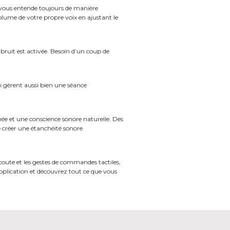
n vous entende toujours de manière
olume de votre propre voix en ajustant le
bruit est activée. Besoin d’un coup de
ex gèrent aussi bien une séance
née et une conscience sonore naturelle. Des
 créer une étanchéité sonore
oute et les gestes de commandes tactiles,
application et découvrez tout ce que vous