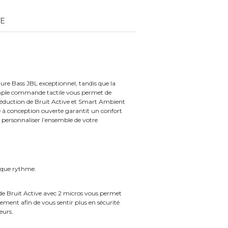
TE
Pure Bass JBL exceptionnel, tandis que la
simple commande tactile vous permet de
e Réduction de Bruit Active et Smart Ambient
re à conception ouverte garantit un confort
 personnaliser l’ensemble de votre
haque rythme.
de Bruit Active avec 2 micros vous permet
ment afin de vous sentir plus en sécurité
eurs.