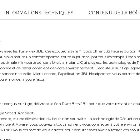
INFORMATIONS TECHNIQUES
CONTENU DE LA BOÎ
e
is avec les Tune Flex JBL. Ces écouteurs sans fil vous offrent 32 heures du Son 
au vous assure un confort optimal toute la journée, par tous les temps. Une 
té optimale n’importe où, sans bruit ambiant. Qui plus est, les technologies d
 monde et de rester conscient de votre environnement. L’écouteur sur tige légè
ce sonore naturelle. Mieux encore, l’application JBL Headphones vous permet de
votre monde, à votre façon.
 conçus, sur tige, délivrent le Son Pure Bass JBL pour que vous ressentiez c
ogie Smart Ambient
endre, et une élimination du bruit non souhaité. La technologie de Réduction 
 à Ambient Aware, vous pouvez à tout moment vous connecter à votre environne
TalkThru vous permet de vous arrêter pour discuter sans avoir à retirer vos écout
appels