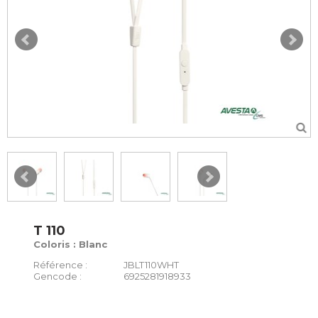
T 110
Coloris : Blanc
Référence :
JBLT110WHT
Gencode :
6925281918933