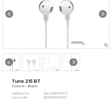
Tune 215 BT
Coloris : Blanc
Référence :
JBLT215BTWHT
Gencode :
6925281974373