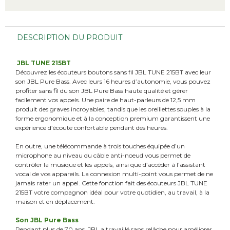
DESCRIPTION DU PRODUIT
JBL TUNE 215BT
Découvrez les écouteurs boutons sans fil JBL TUNE 215BT avec leur
son JBL Pure Bass. Avec leurs 16 heures d’autonomie, vous pouvez
profiter sans fil du son JBL Pure Bass haute qualité et gérer
facilement vos appels. Une paire de haut-parleurs de 12,5 mm
produit des graves incroyables, tandis que les oreillettes souples à la
forme ergonomique et à la conception premium garantissent une
expérience d’écoute confortable pendant des heures.
En outre, une télécommande à trois touches équipée d’un
microphone au niveau du câble anti-noeud vous permet de
contrôler la musique et les appels, ainsi que d’accéder à l’assistant
vocal de vos appareils. La connexion multi-point vous permet de ne
jamais rater un appel. Cette fonction fait des écouteurs JBL TUNE
215BT votre compagnon idéal pour votre quotidien, au travail, à la
maison et en déplacement.
Son JBL Pure Bass
Pendant plus de 70 ans, JBL a travaillé sans relâche pour améliorer