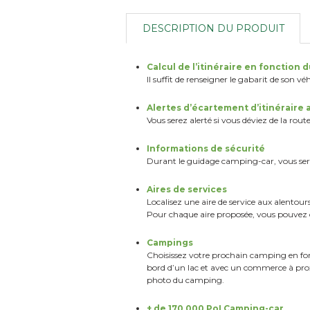
DESCRIPTION DU PRODUIT
Calcul de l’itinéraire en fonction 
Il suffit de renseigner le gabarit de son v
Alertes d’écartement d’itinéraire
Vous serez alerté si vous déviez de la rou
Informations de sécurité
Durant le guidage camping-car, vous sere
Aires de services
Localisez une aire de service aux alentour
Pour chaque
aire proposée, vous pouvez 
Campings
Choisissez votre prochain camping en
fo
bord
d’un lac et avec un commerce à pro
photo du camping.
+ de 170 000 PoI Camping-car