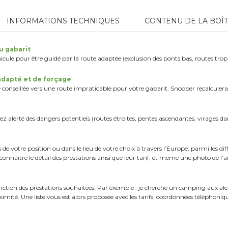
INFORMATIONS TECHNIQUES
CONTENU DE LA BOÎ
du gabarit
éhicule pour être guidé par la route adaptée
(exclusion des ponts bas, routes trop 
 adapté et de forçage
te conseillée vers une route impraticable
pour votre gabarit. Snooper recalculera 
z alerté des dangers potentiels (routes
étroites, pentes ascendantes, virages da
s
de votre position ou dans le lieu de votre
choix à travers l’Europe, parmi les di
connaitre le
détail des prestations ainsi que leur tarif, et
même une photo de l’air
nction des prestations souhaitées.
Par exemple : je cherche un camping aux
ale
ximité.
Une liste vous est alors proposée avec les
tarifs, coordonnées téléphoniq