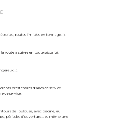
TE
étroites, routes limitées en tonnage...).
la route à suivre en toute sécurité.
ngereux...).
fférents
prestataires d’aires de service.
e de service.
ntours de Toulouse, avec piscine, au
ues, périodes
d’ouverture... et même une