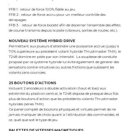
:
FFB 1 : retour de force 100% fidèle au jeu.
FFB 2 : retour de force accru pour un meilleur contrôle des
dérapages.
FFB 3 : retour de force boosté afin de discerner l’ensemble des effets
de course transmis depuis la piste (vibreurs, sorties de routes, etc.).
NOUVEAU SYSTÈME HYBRID DRIVE
Permettant aux joueurs d’atteindre une puissance accrue (jusqu’à
70% supérieure au précédent volant hybride Thrustmaster TMX), le
T248 domine en piste par son intensité. La souplesse de conduite
proposé par ce système hybride lui évite également de générer des
sensations contre-intuitives ou autres frictions que subissent les
volants sans courroies.
25 BOUTONS D’ACTIONS
Incluant 2 encodeurs à double activation (haut et bas) aux
extrémité du plastron central, le T248 dispose de presque deux fois
plus de boutons d’action que les précédents volants Thrustmaster
hybrides (séries TMX).
Ce panel complet de boutons physiques et virtuels permet de ne
jamais manquer de choix quant à l’attribution des commandes, et
ce, quel que soit le type de jeu.
PALETTES DE VITESSES MAGNETIQUES