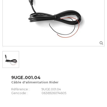
9UGE.001.04
Câble d'alimentation Rider
Référence :
9UGE.001.04
Gencode :
0636926074605