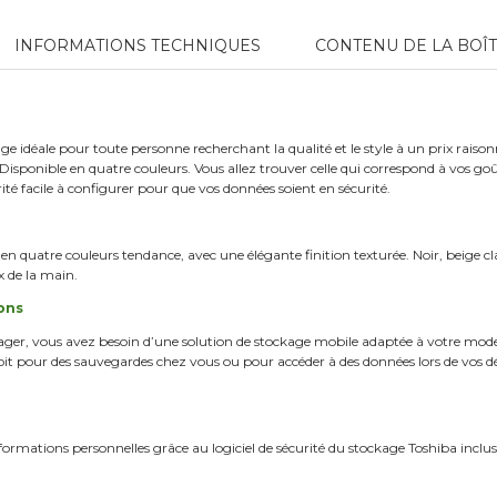
INFORMATIONS TECHNIQUES
CONTENU DE LA BOÎ
ge idéale pour toute personne recherchant la qualité et le style à un prix raiso
Disponible en quatre couleurs. Vous allez trouver celle qui correspond à vos goû
rité facile à configurer pour que vos données soient en sécurité.
 quatre couleurs tendance, avec une élégante finition texturée. Noir, beige clai
x de la main.
ons
yager, vous avez besoin d’une solution de stockage mobile adaptée à votre mode
t pour des sauvegardes chez vous ou pour accéder à des données lors de vos dé
rmations personnelles grâce au logiciel de sécurité du stockage Toshiba inclus