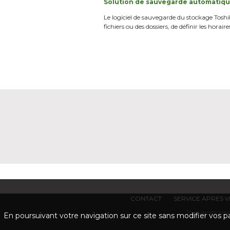
Solution de sauvegarde automatiq
Le logiciel de sauvegarde du stockage Toshiba
fichiers ou des dossiers, de définir les horair
CONTACT
SERVICE APRES 
Tous droits r
En poursuivant votre navigation sur ce site sans modifier vos pa