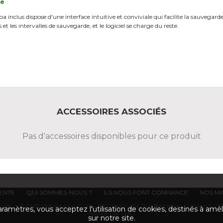
ue
 inclus dispose d'une interface intuitive et conviviale qui facilite la sauvegarde 
es et les intervalles de sauvegarde, et le logiciel se charge du reste.
ACCESSOIRES ASSOCIÉS
Pas d'accessoires disponibles pour ce produit
VENTE
QUI SOMMES-NOUS ?
ILS NOUS FONT CONFIANCE
NOS M
éservés. © CMS Distribution 2026 - ECOPARC 2/4 Rue Benjamin Franklin 9437
ramètres, vous acceptez l'utilisation de cookies, destinés à améli
Réalisé par LMC
sur notre site.