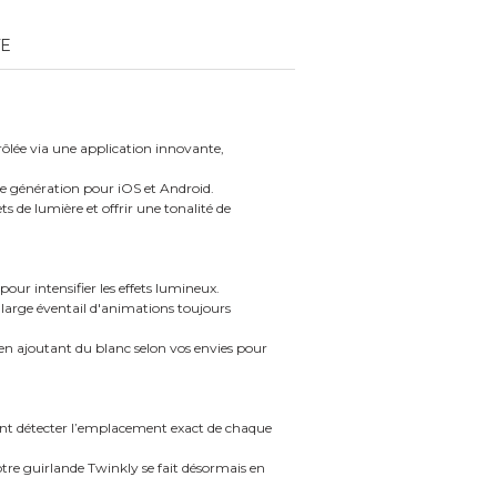
TE
rôlée via une application innovante,
 génération pour iOS et Android.
s de lumière et offrir une tonalité de
ur intensifier les effets lumineux.
 large éventail d'animations toujours
, en ajoutant du blanc selon vos envies pour
nt détecter l’emplacement exact de chaque
otre guirlande Twinkly se fait désormais en