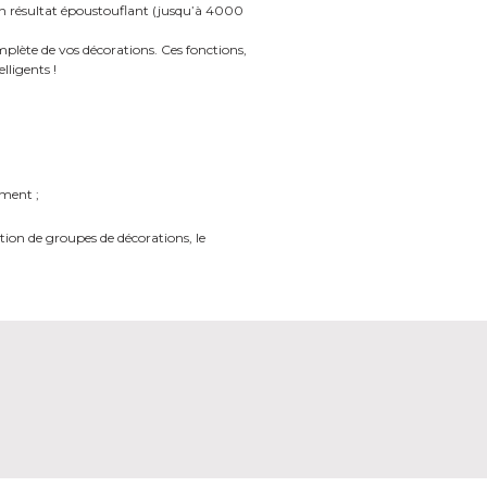
 un résultat époustouflant (jusqu’à 4000
omplète de vos décorations. Ces fonctions,
lligents !
ement ;
tion de groupes de décorations, le