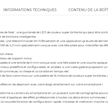
INFORMATIONS TECHNIQUES
CONTENU DE LA BOÎ
res de Noël : une guirlande de LED de couleur super brillante qui peut être cont
 de fonctions intelligentes.
s, une télécommande Wi-Fi/Bluetooth et une application gratuite de dernière
RVB de 4,3 mm spécialement conçue avec une tête plate pour intensifier les effet
zon Alexa.
Poteau de support inclus.
ipées d’une lentille de 5 mm conçue avec une tête plate et une couche opaque po
mineux prédéfinis et configurables, et accédez à une vaste galerie proposant un
ité lumineuse, la vitesse et la tonalité en temps réel.
t de faire votre choix sur une palette de 16 millions de couleurs super brillantes
fets en les dessinant avec votre doigt directement sur votre smartphone !
nsforme la caméra du smartphone en un puissant outil de cartographie pouva
et d’appliquer des effets professionnels à toutes vos décorations lumineuses !
 la nouvelle fonction de configuration rapide, initialiser et mettre en marche v