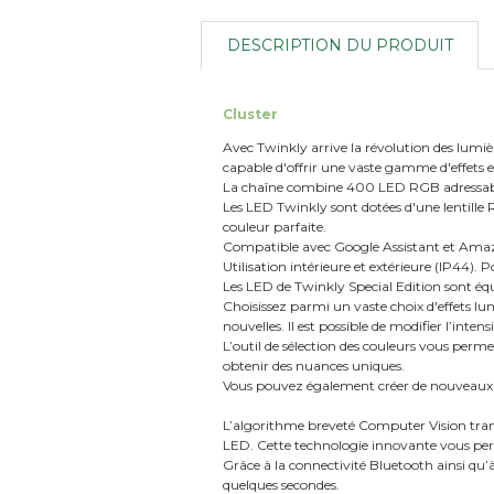
DESCRIPTION DU PRODUIT
Cluster
Avec Twinkly arrive la révolution des lumiè
capable d'offrir une vaste gamme d'effets et
La chaîne combine 400 LED RGB adressable
Les LED Twinkly sont dotées d'une lentille 
couleur parfaite.
Compatible avec Google Assistant et Ama
Utilisation intérieure et extérieure (IP44). 
Les LED de Twinkly Special Edition sont équ
Choisissez parmi un vaste choix d'effets lu
nouvelles. Il est possible de modifier l’intens
L’outil de sélection des couleurs vous perme
obtenir des nuances uniques.
Vous pouvez également créer de nouveaux ef
L’algorithme breveté Computer Vision tra
LED. Cette technologie innovante vous perm
Grâce à la connectivité Bluetooth ainsi qu’à
quelques secondes.