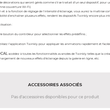
décorations qui seront gérés comme s'il se traitait d'un seul dispositif, pour
nne couverture Wi-Fi).
 et à la fonction de réglage de l’intensité d’éclairage, vous aurez la maîtrise c
bilité d’enchaîner plusieurs effets, rendent les dispositifs Twinkly encore plus inte
lisation :
e bouton du contrôleur pour sélectionner les effets prédéfinis ;
ilisez l'application Twinkly pour appliquer les animations rapidement et facil
OCAL
accédez à toutes les fonctionnalités avancées de Twinkly telles que la créa
hargement de nouveaux effets d'éclairage depuis la galerie en ligne, etc.
ACCESSOIRES ASSOCIÉS
Pas d'accessoires disponibles pour ce produit