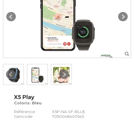
X5 Play
Coloris: Bleu
Référence :
X5P-NA-SF-BLUE
Gencode :
7090048400545