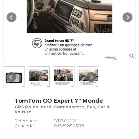
TomTom GO Expert 7" Monde
GPS Poids lourd, Camionnette, Bus, Car &
Voiture
Référence :
1YB7.002.20
Gencode :
0636926105729