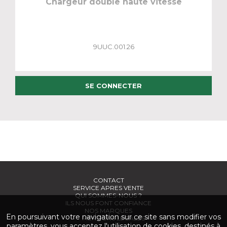
Chargeur double haute vitesse
9UUC.001.26
SE CONNECTER
CONTACT
SERVICE APRES VENTE
QUI SOMMES-NOUS ?
ILS NOUS FONT CONFIANCE
NOS MARQUES
En poursuivant votre navigation sur ce site sans modifier vos
MENTIONS LÉGALES
paramètres, vous acceptez l'utilisation de cookies, destinés à