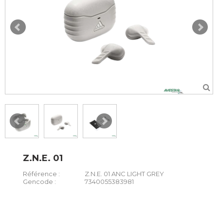
Z.N.E. 01
Référence :
Z.N.E. 01 ANC LIGHT GREY
Gencode :
7340055383981