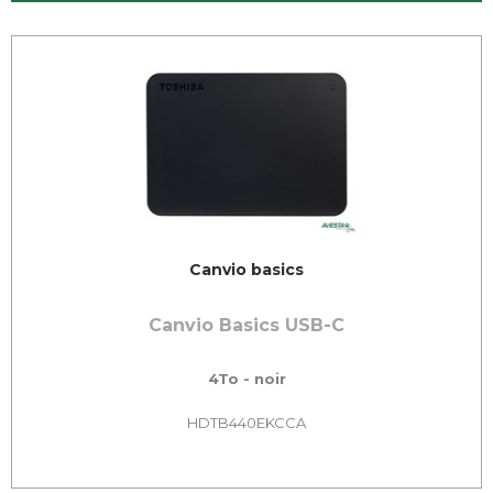
Canvio basics
Canvio Basics USB-C
4To - noir
HDTB440EKCCA