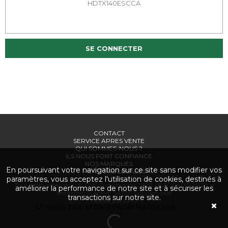
HDTX140ESCCA
SE CONNECTER
CONTACT
SERVICE APRES VENTE
QUI SOMMES-NOUS ?
ILS NOUS FONT CONFIANCE
NOS MARQUES
En poursuivant votre navigation sur ce site sans modifier vos
MENTIONS LÉGALES
paramètres, vous acceptez l'utilisation de cookies, destinés à
Tous droits réservés. © CMS Distribution 2026 - ECOPARC 2/4 Rue
améliorer la performance de notre site et à sécuriser les
Benjamin Franklin 94370 Sucy-en-brie
transactions sur notre site.
Réalisé par LMC
En savoir plus et paramétrer les cookies.