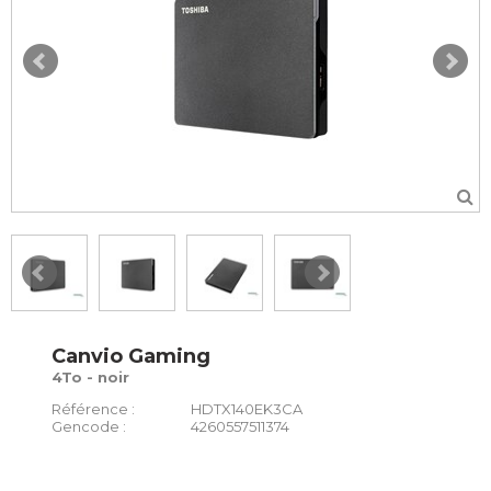
Canvio Gaming
4To - noir
Référence :
HDTX140EK3CA
Gencode :
4260557511374