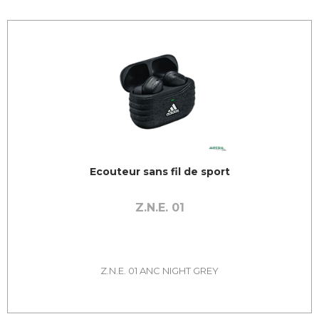
Ecouteur sans fil de sport
Z.N.E. 01
Z.N.E. 01 ANC NIGHT GREY