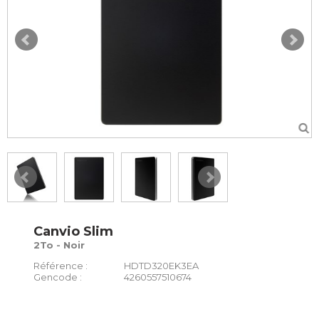
Canvio Slim
2To - Noir
Référence :
HDTD320EK3EA
Gencode :
4260557510674