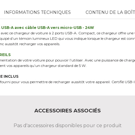
INFORMATIONS TECHNIQUES
CONTENU DE LA BOÎ
s USB-A avec câble USB-A vers micro-USB - 24W
ec ce chargeur de voiture à 2 ports USB-A. Compact, ce chargeur offre une vit
t équipé d’un témoin lumineux LED qui vous indique lorsque le chargeur est con
nc aussitôt recharger vos appareils.
REILS
alimentation de votre voiture pour pouvoir l’utiliser. Avec une puissance de cha
ment vos appareils qu’un chargeur standard de 5 W.
E INCLUS
urni pour vous permettre de recharger aussitôt votre appareil. Certifié USB-IF
ACCESSOIRES ASSOCIÉS
Pas d'accessoires disponibles pour ce produit