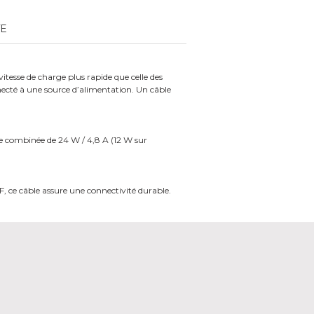
TE
esse de charge plus rapide que celle des
necté à une source d’alimentation. Un câble
rge combinée de 24 W / 4,8 A (12 W sur
, ce câble assure une connectivité durable.