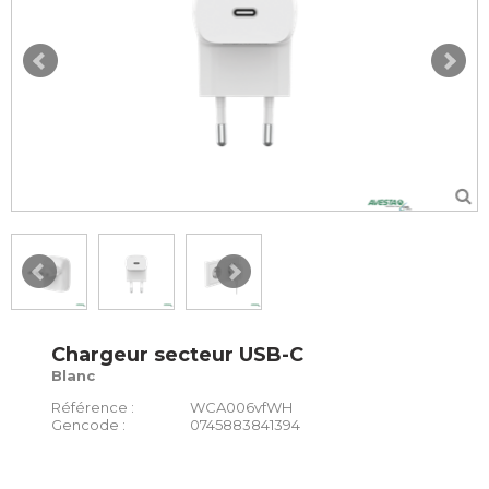
Chargeur secteur USB-C
Blanc
Référence :
WCA006vfWH
Gencode :
0745883841394