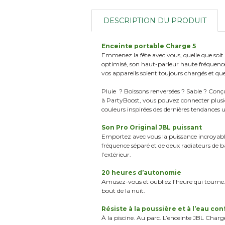
DESCRIPTION DU PRODUIT
Enceinte portable Charge 5
Emmenez la fête avec vous, quelle que soit
optimisé, son haut-parleur haute fréquence
vos appareils soient toujours chargés et que 
Pluie ? Boissons renversées ? Sable ? Conçue
à PartyBoost, vous pouvez connecter plusie
couleurs inspirées des dernières tendances urb
Son Pro Original JBL puissant
Emportez avec vous la puissance incroyabl
fréquence séparé et de deux radiateurs de 
l’extérieur.
20 heures d’autonomie
Amusez-vous et oubliez l’heure qui tourne.
bout de la nuit.
Résiste à la poussière et à l’eau c
À la piscine. Au parc. L’enceinte JBL Charg