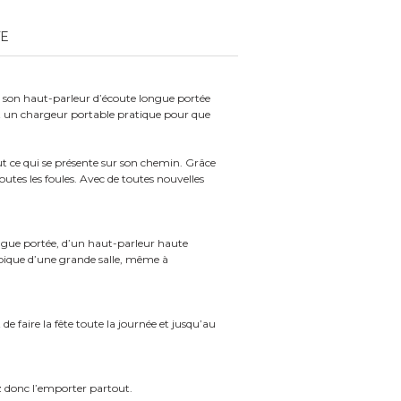
TE
c son haut-parleur d’écoute longue portée
et un chargeur portable pratique pour que
out ce qui se présente sur son chemin. Grâce
tes les foules. Avec de toutes nouvelles
ngue portée, d’un haut-parleur haute
ypique d’une grande salle, même à
 faire la fête toute la journée et jusqu’au
ez donc l’emporter partout.