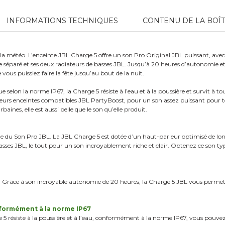
INFORMATIONS TECHNIQUES
CONTENU DE LA BOÎ
 la météo. L’enceinte JBL Charge 5 offre un son Pro Original JBL puissant, ave
 séparé et ses deux radiateurs de basses JBL. Jusqu’à 20 heures d’autonomie 
vous puissiez faire la fête jusqu’au bout de la nuit.
 selon la norme IP67, la Charge 5 résiste à l’eau et à la poussière et survit à t
urs enceintes compatibles JBL PartyBoost, pour un son assez puissant pour tou
aines, elle est aussi belle que le son qu’elle produit.
e du Son Pro JBL. La JBL Charge 5 est dotée d’un haut-parleur optimisé de lo
basses JBL, le tout pour un son incroyablement riche et clair. Obtenez ce son t
 Grâce à son incroyable autonomie de 20 heures, la Charge 5 JBL vous permet de
onformément à la norme IP67
e 5 résiste à la poussière et à l’eau, conformément à la norme IP67, vous pouv