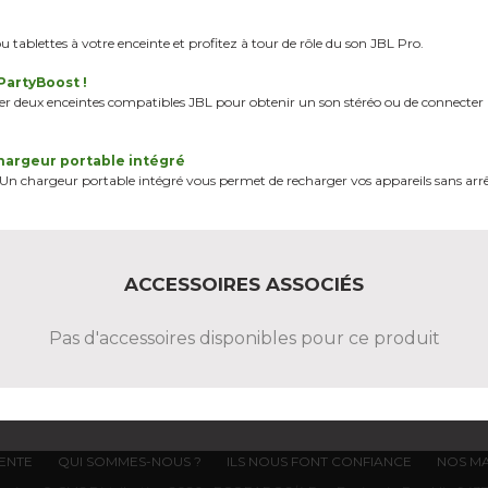
 tablettes à votre enceinte et profitez à tour de rôle du son JBL Pro.
 PartyBoost !
 deux enceintes compatibles JBL pour obtenir un son stéréo ou de connecter 
hargeur portable intégré
. Un chargeur portable intégré vous permet de recharger vos appareils sans arr
ACCESSOIRES ASSOCIÉS
Pas d'accessoires disponibles pour ce produit
VENTE
QUI SOMMES-NOUS ?
ILS NOUS FONT CONFIANCE
NOS M