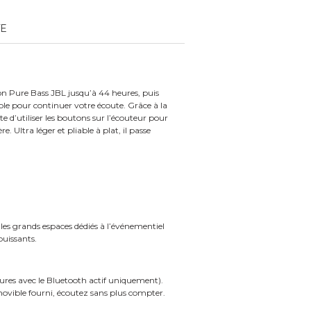
TE
on Pure Bass JBL jusqu’à 44 heures, puis
ble pour continuer votre écoute. Grâce à la
 d’utiliser les boutons sur l’écouteur pour
. Ultra léger et pliable à plat, il passe
 les grands espaces dédiés à l’événementiel
puissants.
eures avec le Bluetooth actif uniquement).
ovible fourni, écoutez sans plus compter.