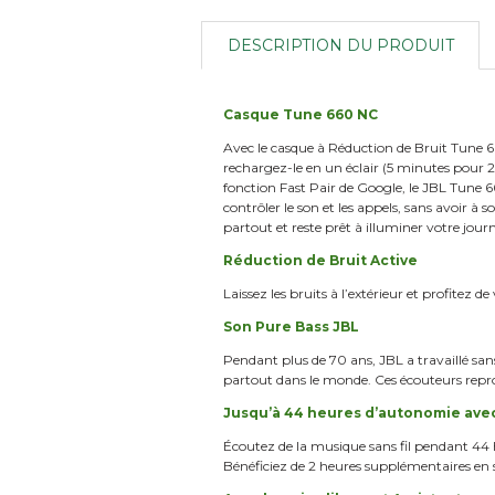
DESCRIPTION DU PRODUIT
Casque Tune 660 NC
Avec le casque à Réduction de Bruit Tune 6
rechargez-le en un éclair (5 minutes pour 2
fonction Fast Pair de Google, le JBL Tune 6
contrôler le son et les appels, sans avoir à s
partout et reste prêt à illuminer votre jo
Réduction de Bruit Active
Laissez les bruits à l’extérieur et profitez d
Son Pure Bass JBL
Pendant plus de 70 ans, JBL a travaillé san
partout dans le monde. Ces écouteurs reprod
Jusqu’à 44 heures d’autonomie avec
Écoutez de la musique sans fil pendant 44 h
Bénéficiez de 2 heures supplémentaires en