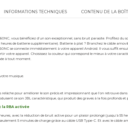
INFORMATIONS TECHNIQUES
CONTENU DE LA BOÎ
60NC, vous bénéficiez d’un son exceptionnel, sans bruit parasite. Profitez du s
 heures de batterie supplémentaire). Batterie à plat ? Branchez le câble amovi
60NC se connecte immédiatement à votre appareil Android. Il vous suffit ensuite
ortir votre appareil. Choisissez la couleur qui correspond le mieux à votre caractère
urnée à tout moment.
e votre musique.
s relâche pour améliorer le son précis et impressionnant que l’on retrouve dans
uisent ce son JBL caractéristique, qui produit des graves à la fois profonds et 
 la RBA activée
eures, avec la réduction de bruit active pour un plaisir prolongé (jusqu’à 55 h
 seulement 5 minutes de charge grâce au câble USB Type-C. Et avec le câble am