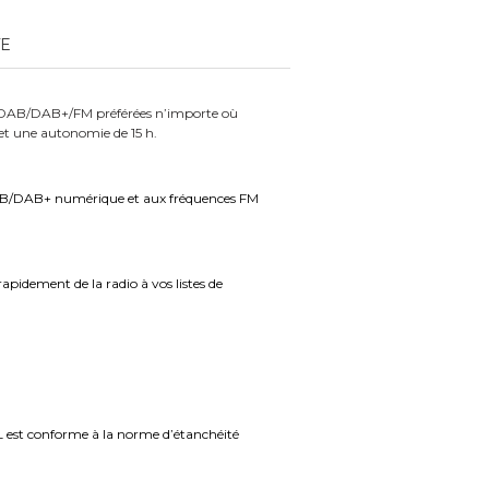
TE
ons DAB/DAB+/FM préférées n’importe où
 et une autonomie de 15 h.
u DAB/DAB+ numérique et aux fréquences FM
pidement de la radio à vos listes de
XL est conforme à la norme d’étanchéité