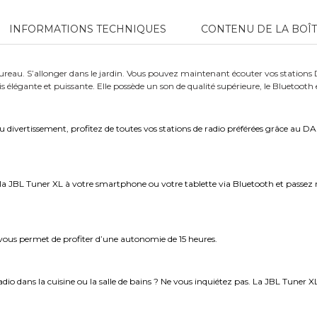
INFORMATIONS TECHNIQUES
CONTENU DE LA BOÎ
le bureau. S’allonger dans le jardin. Vous pouvez maintenant écouter vos stati
is élégante et puissante. Elle possède un son de qualité supérieure, le Bluetooth
au divertissement, profitez de toutes vos stations de radio préférées grâce a
a JBL Tuner XL à votre smartphone ou votre tablette via Bluetooth et passez ra
 vous permet de profiter d’une autonomie de 15 heures.
dio dans la cuisine ou la salle de bains ? Ne vous inquiétez pas. La JBL Tuner 