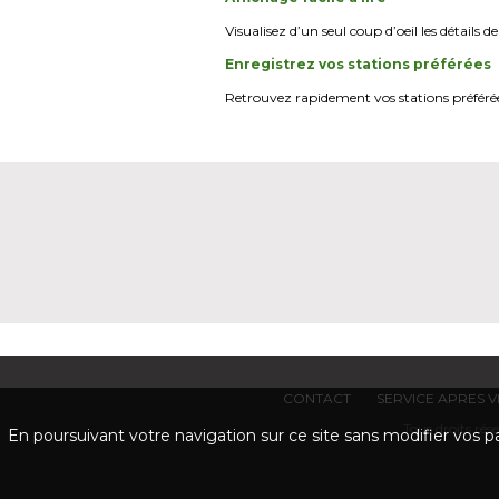
Visualisez d’un seul coup d’oeil les détails
Enregistrez vos stations préférées
Retrouvez rapidement vos stations préférées
CONTACT
SERVICE APRES 
Tous droits r
En poursuivant votre navigation sur ce site sans modifier vos pa