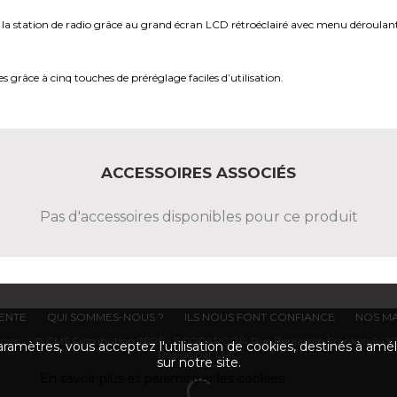
 de la station de radio grâce au grand écran LCD rétroéclairé avec menu déroulan
 grâce à cinq touches de préréglage faciles d’utilisation.
ACCESSOIRES ASSOCIÉS
Pas d'accessoires disponibles pour ce produit
VENTE
QUI SOMMES-NOUS ?
ILS NOUS FONT CONFIANCE
NOS M
éservés. © CMS Distribution 2026 - ECOPARC 2/4 Rue Benjamin Franklin 9437
ramètres, vous acceptez l'utilisation de cookies, destinés à améli
Réalisé par LMC
sur notre site.
En savoir plus et paramétrer les cookies.