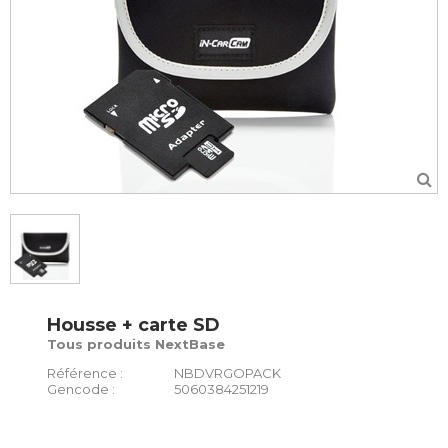
Housse + carte SD
Tous produits NextBase
Référence :
NBDVRGOPACK
Gencode :
5060384251219